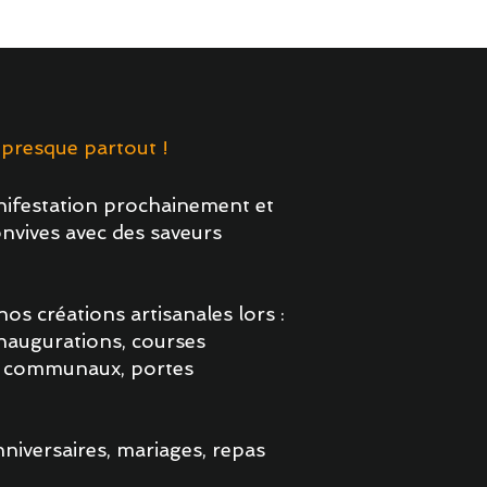
esque partout ! ​​
ifestation prochainement et
onvives avec des saveurs
s créations artisanales lors :​
naugurations, courses
s communaux, portes
niversaires, mariages, repas