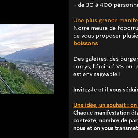
- de 30 à 400 personnes
Une plus grande manife
Notre meute de foodtru
de vous proposer plusi
boissons
. ​
Des galettes, des burge
currys, l’émincé VS ou l
est envisageable ! ​
Invitez-le et il vous sédui
Une idée, un souhait : on 
Chaque manifestation ét
contexte, nombre de par
nous et on vous transmet