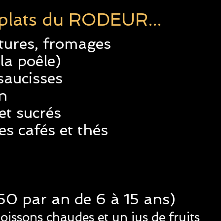
 plats du RODEUR...
itures, fromages
la poêle)
saucisses
on
et sucrés
des cafés et thés
.50 par an de 6 à 15 ans)
boissons chaudes et un jus de fruits