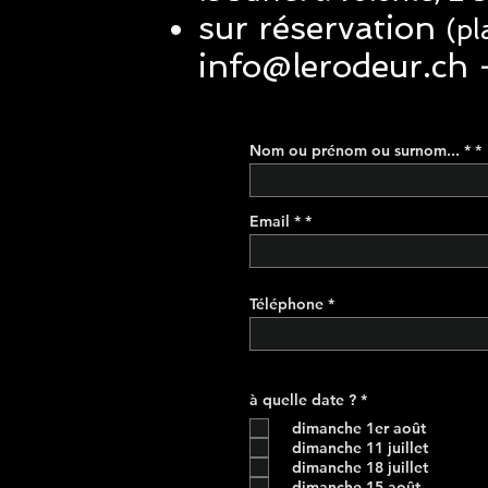
sur réservation
(pl
info@lerodeur.ch
-
Nom ou prénom ou surnom... *
Email *
Téléphone
O
à quelle date ?
*
b
dimanche 1er août
l
i
dimanche 11 juillet
g
dimanche 18 juillet
a
dimanche 15 août