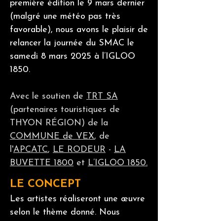
première édition le 9 mars dernier
(malgré une météo pas très
favorable), nous avons le plaisir de
relancer la journée du SMAC le
samedi 8 mars 2025 à l’IGLOO
1850.
Avec le soutien de
TRT SA
(partenaires touristiques de
THYON RÉGION) de la
COMMUNE de VEX
, de
l'
APCATC
,
LE RODEUR
-
LA
BUVETTE 1800
et
L’IGLOO 1850.
LE CONCEPT
Les artistes réaliseront une œuvre
selon le thème donné. Nous