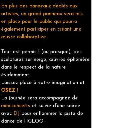
En plus des panneaux dédiés aux
artistes, un grand panneau sera mis
en place pour le public qui pourra
également participer en créant une
œuvre collaborative.
Tout est permis ! (ou presque), des
sculptures sur neige, œuvres éphémère
dans le respect de la nature
évidemment...
Laissez place à votre imagination et
OSEZ !
La journée sera accompagnée de
mini-concerts
et suivie d’une soirée
avec
DJ
pour enflammer la piste de
dance de l’IGLOO!